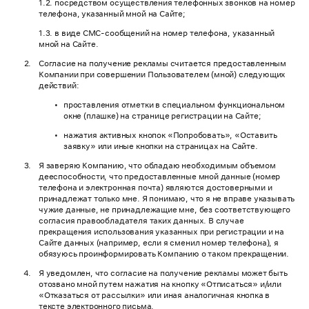
1.2. посредством осуществления телефонных звонков на номер
телефона, указанный мной на Сайте;
1.3. в виде СМС-сообщений на номер телефона, указанный
мной на Сайте.
Согласие на получение рекламы считается предоставленным
Компании при совершении Пользователем (мной) следующих
действий:
проставления отметки в специальном функциональном
окне (плашке) на странице регистрации на Сайте;
нажатия активных кнопок «Попробовать», «Оставить
заявку» или иные кнопки на страницах на Сайте.
Я заверяю Компанию, что обладаю необходимым объемом
дееспособности, что предоставленные мной данные (номер
телефона и электронная почта) являются достоверными и
принадлежат только мне. Я понимаю, что я не вправе указывать
чужие данные, не принадлежащие мне, без соответствующего
согласия правообладателя таких данных. В случае
прекращения использования указанных при регистрации и на
Сайте данных (например, если я сменил номер телефона), я
обязуюсь проинформировать Компанию о таком прекращении.
Я уведомлен, что согласие на получение рекламы может быть
отозвано мной путем нажатия на кнопку «Отписаться» и/или
«Отказаться от рассылки» или иная аналогичная кнопка в
тексте электронного письма.