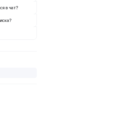
ся в чат?
иска?