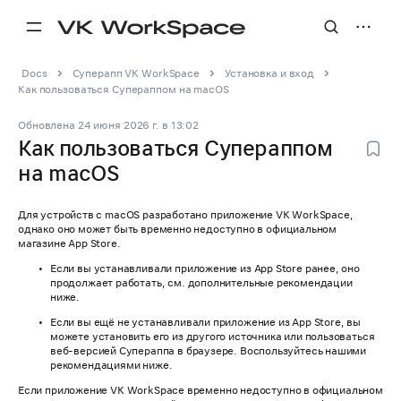
Docs
Суперапп VK WorkSpace
Установка и вход
Как пользоваться Супераппом на macOS
Обновлена
24 июня 2026 г.
в
13:02
Как пользоваться Супераппом
на macOS
Для устройств с macOS разработано приложение VK WorkSpace,
однако оно может быть временно недоступно в официальном
магазине App Store.
Если вы устанавливали приложение из App Store ранее, оно
продолжает работать, см. дополнительные рекомендации
ниже.
Если вы ещё не устанавливали приложение из App Store, вы
можете установить его из другого источника или пользоваться
веб-версией Супераппа в браузере. Воспользуйтесь нашими
рекомендациями ниже.
Если приложение VK WorkSpace временно недоступно в официальном