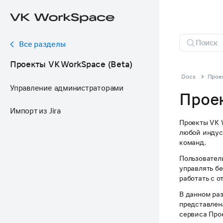
Все разделы
Проекты VK WorkSpace (Beta)
Docs
Прое
Управление администраторами
Проек
Импорт из Jira
Проекты VK 
любой индус
команд.
Пользователи
управлять б
работать с о
В данном ра
представлен
сервиса Про