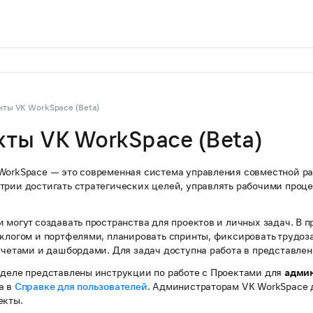
кты VK WorkSpace (Beta)
ты VK WorkSpace (Beta)
WorkSpace — это современная система управления совместной ра
трии достигать стратегических целей, управлять рабочими проц
 могут создавать пространства для проектов и личных задач. В 
еклогом и портфелями, планировать спринты, фиксировать трудоза
тчетами и дашбордами. Для задач доступна работа в представлен
зделе представлены инструкции по работе с Проектами для
адми
а в
Справке для пользователей
. Администраторам VK WorkSpace 
екты.