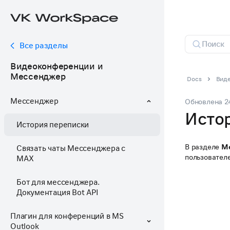
Все разделы
Видеоконференции и
Мессенджер
Docs
Вид
Мессенджер
Обновлена
2
Исто
История переписки
В разделе
Ме
Связать чаты Мессенджера с
пользовател
MAX
Бот для мессенджера.
Документация Bot API
Плагин для конференций в MS
Outlook