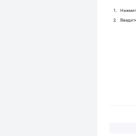
Нажмит
Введит