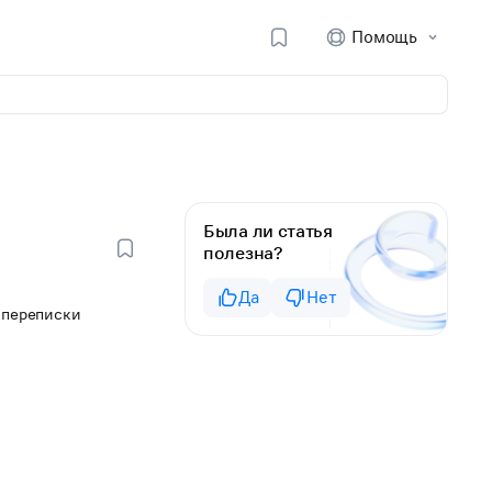
Помощь
Была ли статья
полезна?
Да
Нет
 переписки