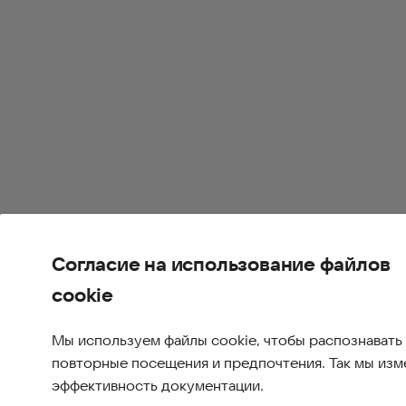
Согласие на использование файлов
cookie
Мы используем файлы cookie, чтобы распознавать
повторные посещения и предпочтения. Так мы из
эффективность документации.