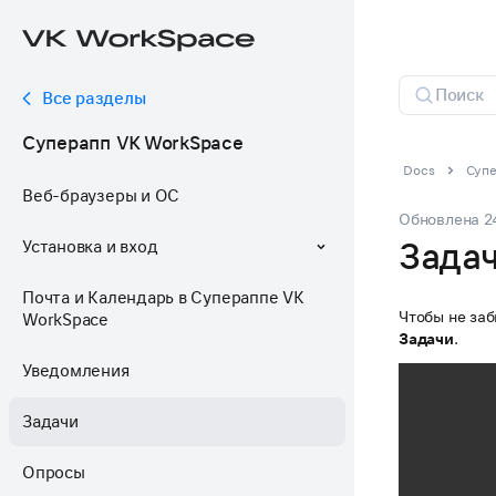
Все разделы
Суперапп VK WorkSpace
Docs
Супе
Веб-браузеры и ОС
Обновлена
2
Зада
Установка и вход
Почта и Календарь в Супераппе VK
Чтобы не за
WorkSpace
Задачи
.
Уведомления
Задачи
Опросы