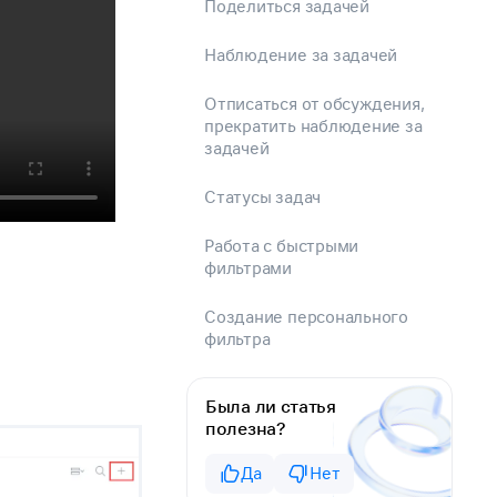
Поделиться задачей
Наблюдение за задачей
Отписаться от обсуждения,
прекратить наблюдение за
задачей
Статусы задач
Работа с быстрыми
фильтрами
Создание персонального
фильтра
Была ли статья
полезна?
Да
Нет