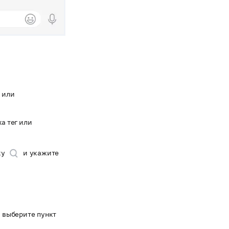
 или
а тег или
ку
и укажите
 выберите пункт