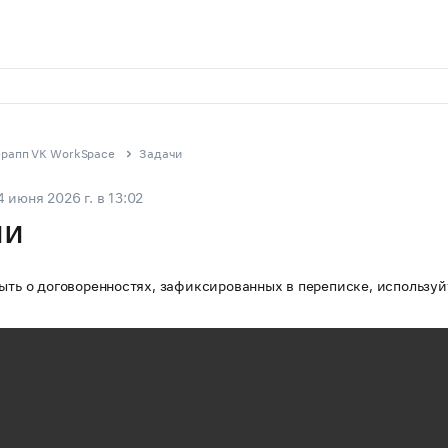
рапп VK WorkSpace
Задачи
4 июня 2026 г.
в
13:02
чи
быть о договоренностях, зафиксированных в переписке, используй