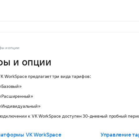
фы и опции
фы и опции
K WorkSpace предлагает три вида тарифов:
«Базовый»
«Расширенный»
«Индивидуальный»
подключении к VK WorkSpace доступен 30-дневный пробный перио
латформы VK WorkSpace
Управление т