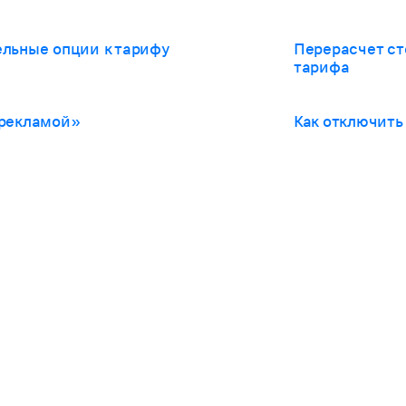
льные опции к тарифу
Перерасчет с
тарифа
 рекламой»
Как отключить