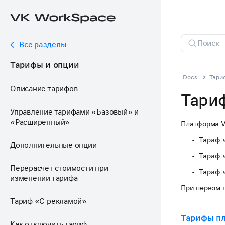
Все разделы
Тарифы и опции
Docs
Тари
Описание тарифов
Тари
Управление тарифами «Базовый» и
«Расширенный»
Платформа V
Тариф 
Дополнительные опции
Тариф 
Перерасчет стоимости при
Тариф 
изменении тарифа
При первом 
Тариф «С рекламой»
Тарифы п
Как отключить тариф