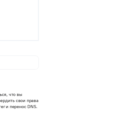
ся, что вы
ердить свои права
ег и перенос DNS.
.