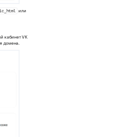
или
ic_html
ый кабинет VK
я домена.