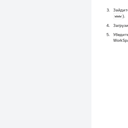
Зайдит
).
www
Загрузи
Убедите
WorkSpa