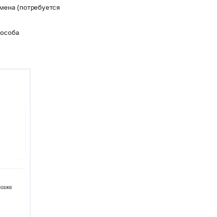
омена (потребуется
пособа