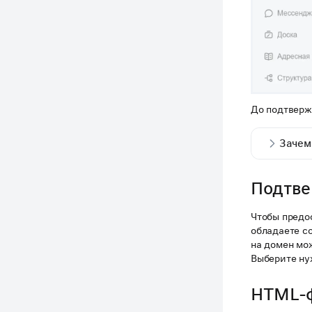
До подтверж
Зачем
Подтве
Чтобы предос
обладаете с
на домен мо
Выберите ну
HTML-