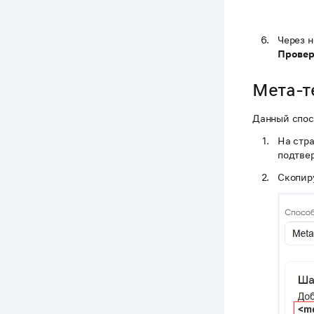
Через н
Провер
Мета-т
Данный спос
На стр
подтве
Скопиру