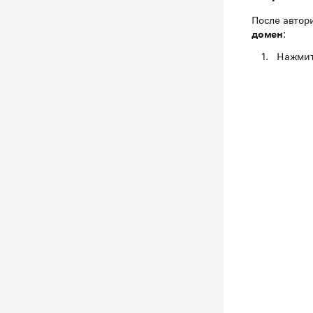
После автор
домен
:
Нажмит