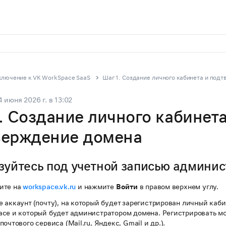
лючение к VK WorkSpace SaaS
Шаг 1. Создание личного кабинета и под
4 июня 2026 г.
в
13:02
. Создание личного кабинета
верждение домена
зуйтесь под учетной записью админи
ите на
workspace.vk.ru
и нажмите
Войти
в правом верхнем углу.
 аккаунт (почту), на который будет зарегистрирован личный каби
ace и который будет администратором домена. Регистрировать м
почтового сервиса (Mail.ru, Яндекс, Gmail и др.).