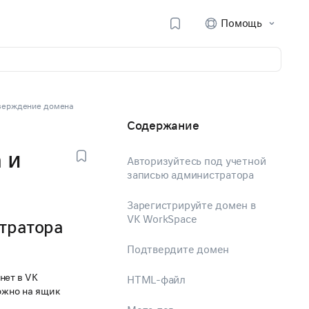
Помощь
тверждение домена
Содержание
 и
Авторизуйтесь под учетной
записью администратора
Зарегистрируйте домен в
VK WorkSpace
стратора
Подтвердите домен
нет в VK
HTML-файл
ожно на ящик