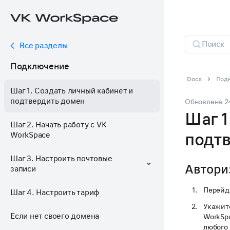
Все разделы
Подключение
Docs
Подк
Шаг 1. Создать личный кабинет и
подтвердить домен
Обновлена
2
Шаг 1
Шаг 2. Начать работу с VK
подт
WorkSpace
Шаг 3. Настроить почтовые
Автори
записи
Перейд
Шаг 4. Настроить тариф
Укажите
Если нет своего домена
WorkSp
любого 