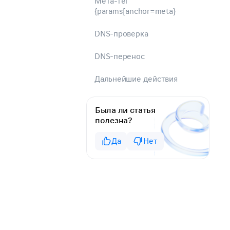
Мета-тег
{params[anchor=meta}
DNS-проверка
DNS-перенос
Дальнейшие действия
Была ли статья
полезна?
Да
Нет