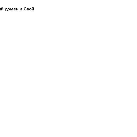
ый домен
и
Свой