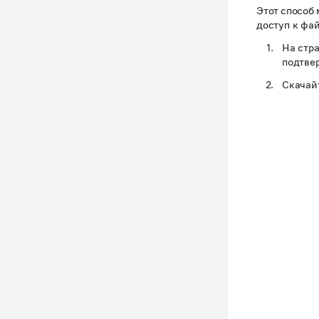
Этот способ 
доступ к фа
На стр
подтве
Скачай