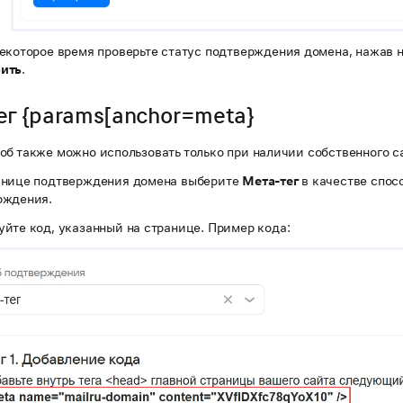
екоторое время проверьте статус подтверждения домена, нажав 
ить
.
ег {params[anchor=meta}
об также можно использовать только при наличии собственного с
анице подтверждения домена выберите
Мета-тег
в качестве спос
рждения.
йте код, указанный на странице. Пример кода: