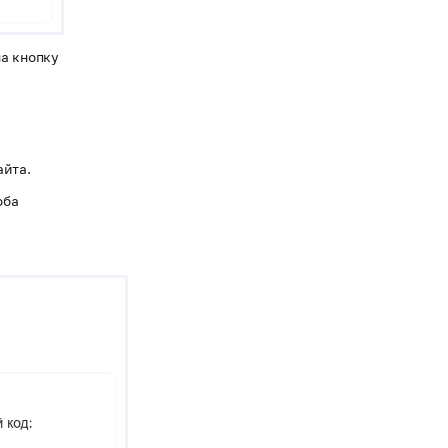
на кнопку
айта.
оба