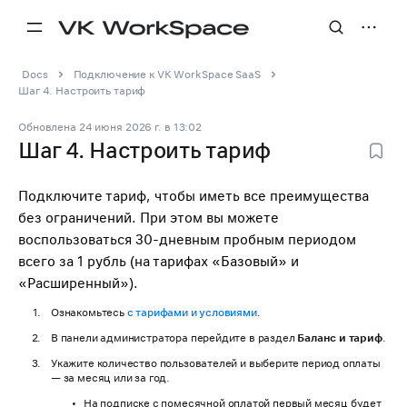
Docs
Подключение к VK WorkSpace SaaS
Шаг 4. Настроить тариф
Обновлена
24 июня 2026 г.
в
13:02
Шаг 4. Настроить тариф
Подключите тариф, чтобы иметь все преимущества
без ограничений. При этом вы можете
воспользоваться 30-дневным пробным периодом
всего за 1 рубль (на тарифах «Базовый» и
«Расширенный»).
Ознакомьтесь
с тарифами и условиями
.
В панели администратора перейдите в раздел
Баланс и тариф
.
Укажите количество пользователей и выберите период оплаты
— за месяц или за год.
На подписке с помесячной оплатой первый месяц будет