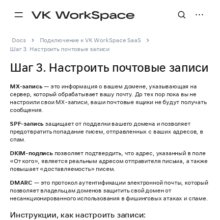
Docs
Подключение к VK WorkSpace SaaS
Шаг 3. Настроить почтовые записи
Шаг 3. Настроить почтовые записи
MX-запись
— это информация о вашем домене, указывающая на
сервер, который обрабатывает вашу почту. До тех пор пока вы не
настроили свои MX-записи, ваши почтовые ящики не будут получать
сообщения.
SPF-запись
защищает от подделки вашего домена и позволяет
предотвратить попадание писем, отправленных с ваших адресов, в
спам.
DKIM-подпись
позволяет подтвердить, что адрес, указанный в поле
«От кого», является реальным адресом отправителя письма, а также
повышает «доставляемость» писем.
DMARC
— это протокол аутентификации электронной почты, который
позволяет владельцам доменов защитить свой домен от
несанкционированного использования в фишинговых атаках и спаме.
Инструкции, как настроить записи: