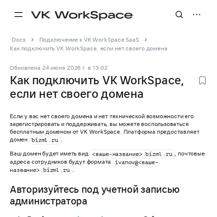
Docs
Подключение к VK WorkSpace SaaS
Как подключить VK WorkSpace, если нет своего домена
Обновлена
24 июня 2026 г.
в
13:02
Как подключить VK WorkSpace,
если нет своего домена
Если у вас нет своего домена и нет технической возможности его
зарегистрировать и поддерживать, вы можете воспользоваться
бесплатным доменом от VK WorkSpace. Платформа предоставляет
домен
.
bizml.ru
Ваш домен будет иметь вид
, почтовые
<ваше-название>.bizml.ru
адреса сотрудников будут формата
ivanov@<ваше-
.
название>.bizml.ru
Авторизуйтесь под учетной записью
администратора