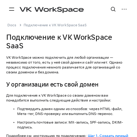
Docs
Подключение к VK WorkSpace SaaS
Подключение к VK WorkSpace
SaaS
VK WorkSpacе можно подключить для любой организации —
независимо от того, есть у неё свой домен и сайт или нет. Однако
процесс подключения немного различается для организаций со
своим доменом и без домена.
У организации есть свой домен
Для подключения к VK WorkSpace со своим доменом вам
понадобится выполнить следующие действия и настройки:
Подтвердить домен одним из способов: через HTML-файл,
Мета-тег, DNS-проверку или выполнить DNS-перенос.
Настроить почтовые записи: MX-запись, SPF-запись, DKIM-
подпись.
Подробнее см. инструкцию по подключению:
Шаг 1. Создать личный