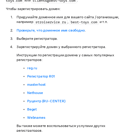
или
.
toys.com
clients@best-toys.com
Чтобы зарегистрировать домен:
Придумайте доменное имя для вашего сайта / организации,
например
,
и т.п.
stroiservice.ru
best-toys.com
Проверьте, что доменное имя свободно
.
Выберите регистратора.
Зарегистрируйте домен у выбранного регистратора.
Инструкции по регистрации домена у самых популярных
регистраторов:
reg.ru
Регистратор R01
masterhost
Nethouse
Руцентр (RU-CENTER)
Beget
Webnames
Вы также можете воспользоваться услугами других
регистраторов.