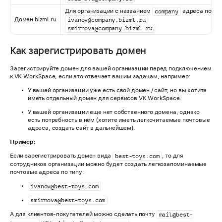
Для организации с названием
адреса почт б
company
Домен bizml.ru
ivanov@company.bizml.ru
smirnova@company.bizml.ru
Как зарегистрировать домен
Зарегистрируйте домен для вашей организации перед подключением
к VK WorkSpace, если это отвечает вашим задачам, например:
У вашей организации уже есть свой домен / сайт, но вы хотите
иметь отдельный домен для сервисов VK WorkSpace.
У вашей организации еще нет собственного домена, однако
есть потребность в нём (хотите иметь легкочитаемые почтовые
адреса, создать сайт в дальнейшем).
Пример:
Если зарегистрировать домен вида
, то для
best-toys.com
сотрудников организации можно будет создать легкозапоминаемые
почтовые адреса по типу:
ivanov@best-toys.com
smirnova@best-toys.com
А для клиентов-покупателей можно сделать почту
mail@best-