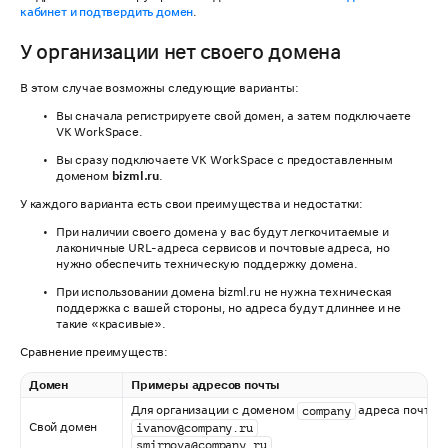
кабинет и подтвердить домен
.
У организации нет своего домена
В этом случае возможны следующие варианты:
Вы сначала регистрируете свой домен, а затем подключаете
VK WorkSpacе.
Вы сразу подключаете VK WorkSpacе с предоставленным
доменом
bizml.ru
.
У каждого варианта есть свои преимущества и недостатки:
При наличии своего домена у вас будут легкочитаемые и
лаконичные URL-адреса сервисов и почтовые адреса, но
нужно обеспечить техническую поддержку домена.
При использовании домена bizml.ru не нужна техническая
поддержка с вашей стороны, но адреса будут длиннее и не
такие «красивые».
Сравнение преимуществ:
Домен
Примеры адресов почты
Для организации с доменом
адреса почт бу
company
Свой домен
ivanov@company.ru
smirnova@company.ru