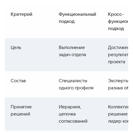
Критерий
Функциональный
Кросс-
подход
функциона
подход
Цель
Выполнение
Достижени
задач отдела
результата
проекта
Состав
Специалисты
Эксперты и
одного профиля
разных обл
Принятие
Иерархия,
Коллективн
решений
цепочка
решение и
согласований
лидер ком