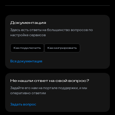
Мы&nbsp;соблюдаем законодательство
об&nbsp;информационной безопасности и&nbsp;хранении
данных. Ваши данные не&nbsp;попадут к&nbsp;третьим
Документация
лицам, если вы&nbsp;сами не&nbsp;предоставите
им&nbsp;доступ.
Здесь есть ответы на большинство вопросов по
настройке сервисов
Как подключить
Как мигрировать
Вся документация
Не нашли ответ на свой вопрос?
Задайте его нам на портале поддержки, и мы
оперативно ответим
Задать вопрос