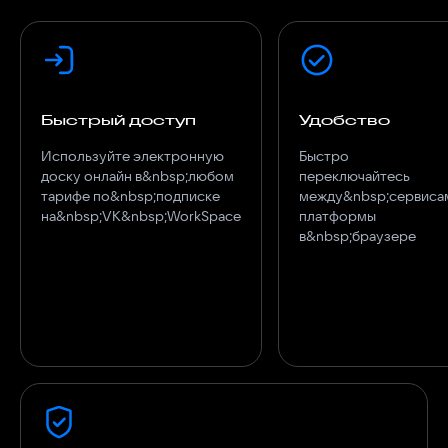
Быстрый доступ
Удобство
Используйте электронную
Быстро
доску онлайн в&nbsp;любом
переключайтесь
тарифе по&nbsp;подписке
между&nbsp;сервиса
на&nbsp;VK&nbsp;WorkSpace
платформы
в&nbsp;браузере