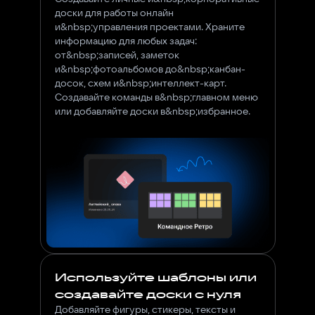
доски для работы онлайн
и&nbsp;управления проектами. Храните
информацию для любых задач:
от&nbsp;записей, заметок
и&nbsp;фотоальбомов до&nbsp;канбан-
досок, схем и&nbsp;интеллект-карт.
Создавайте команды в&nbsp;главном меню
или добавляйте доски в&nbsp;избранное.
Используйте шаблоны или
создавайте доски с нуля
Добавляйте фигуры, стикеры, тексты и