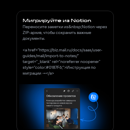
Мигрируйте из Notion
Переносите заметки из&nbsp;Notion через
ZIP-архив, чтобы сохранить важные
документы.
<a href="https://biz.mail.ru/docs/saas/user-
guides/mail/import-to-notes/"
target="_blank" rel="noreferrer noopener"
style="color:#0187F6;">Инструкция по
миграции →</a>