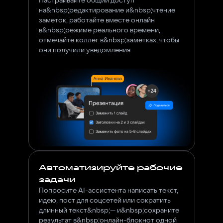
на&nbsp;редактирование и&nbsp;чтение
заметок, работайте вместе онлайн
в&nbsp;режиме реального времени,
отмечайте коллег в&nbsp;заметках, чтобы
они получили уведомления
Автоматизируйте рабочие
задачи
Попросите AI-ассистента написать текст,
идею, пост для соцсетей или сократить
длинный текст&nbsp;— и&nbsp;сохраните
результат в&nbsp;онлайн-блокнот одной