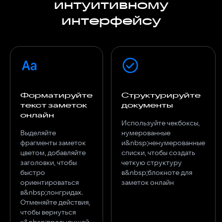
интуитивному
интерфейсу
Форматируйте
Структурируйте
текст заметок
документы
онлайн
Используйте чекбоксы,
Выделяйте
нумерованные
фрагменты заметок
и&nbsp;ненумерованные
цветом, добавляйте
списки, чтобы создать
заголовки, чтобы
четкую структуру
быстро
в&nbsp;блокноте для
ориентироваться
заметок онлайн
в&nbsp;лонгридах.
Отменяйте действия,
чтобы вернуться
к&nbsp;предыдущей