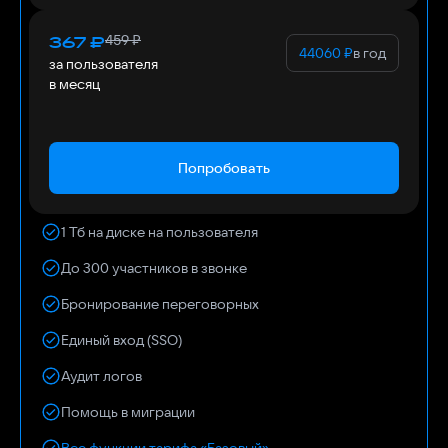
459
₽
367
₽
44060
₽
в год
за пользователя
в месяц
Попробовать
1 Тб на диске на пользователя
До 300 участников в звонке
Бронирование переговорных
Единый вход (SSO)
Аудит логов
Помощь в миграции
Все функции тарифа «Базовый»