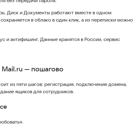
ля без передачи пароля.
рь, Диск и Документы работают вместе в одном
сохраняется в облако в один клик, а из переписки можно
с и антифишинг. Данные хранятся в России, сервис
 Mail.ru — пошагово
тоит из пяти шагов: регистрация, подключение домена,
дание ящиков для сотрудников.
ace
робовать».