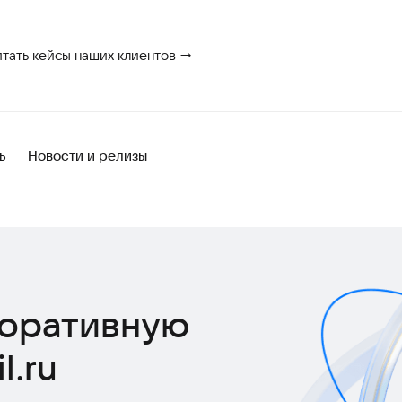
итать кейсы наших клиентов →
ь
Новости и релизы
поративную
l.ru