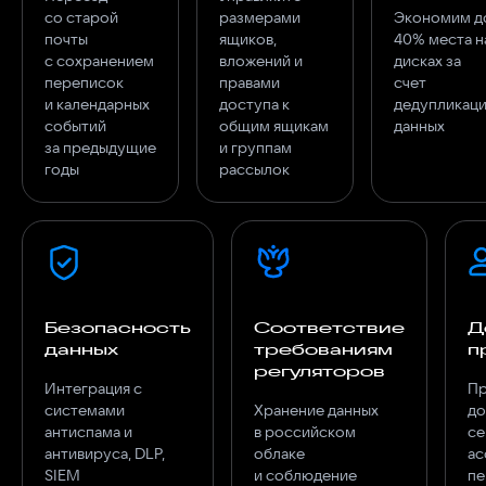
со старой
размерами
Экономим д
почты
ящиков,
40% места н
с сохранением
вложений и
дисках за
переписок
правами
счет
и календарных
доступа к
дедупликац
событий
общим ящикам
данных
за предыдущие
и группам
годы
рассылок
Безопасность
Соответствие
Д
данных
требованиям
п
регуляторов
Интеграция с
Пр
системами
Хранение данных
до
антиспама и
в российском
се
антивируса, DLP,
облаке
ас
SIEM
и соблюдение
пе