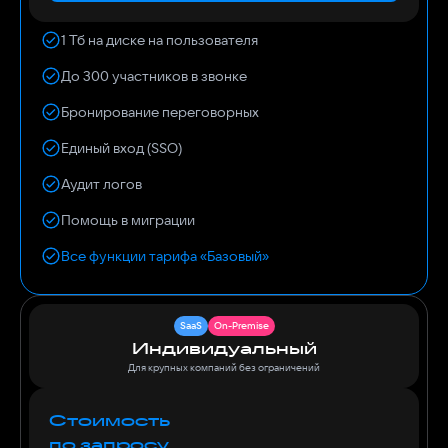
1 Тб на диске на пользователя
До 300 участников в звонке
Бронирование переговорных
Единый вход (SSO)
Аудит логов
Помощь в миграции
Все функции тарифа «Базовый»
SaaS
On-Premise
Индивидуальный
Для крупных компаний без ограничений
Стоимость
по запросу