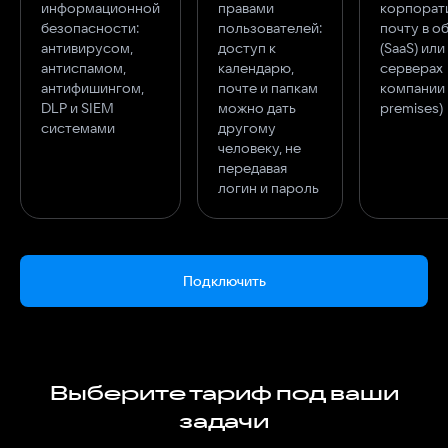
информационной
правами
корпорат
безопасности:
пользователей:
почту в о
антивирусом,
доступ к
(SaaS) или
антиспамом,
календарю,
серверах
антифишингом,
почте и папкам
компании 
DLP и SIEM
можно дать
premises)
системами
другому
человеку, не
передавая
логин и пароль
Подключить
Выберите тариф под ваши
задачи