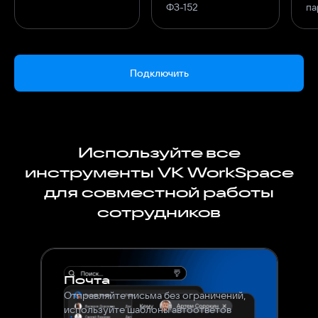
ФЗ-152
па
Подключить
Используйте все
инструменты VK WorkSpace
для совместной работы
сотрудников
Почта
Отправляйте письма без ограничений,
используйте шаблоны автоответов