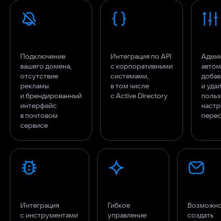
Подключение
Интеграция по API
Админ
вашего домена,
с корпоративными
автом
отсутствие
системами,
добав
рекламы
в том числе
и уда
и брендированный
с Active Directory
польз
интерфейс
настр
в почтовом
перес
сервисе
Интеграция
Гибкое
Возможно
с инструментами
управление
создать