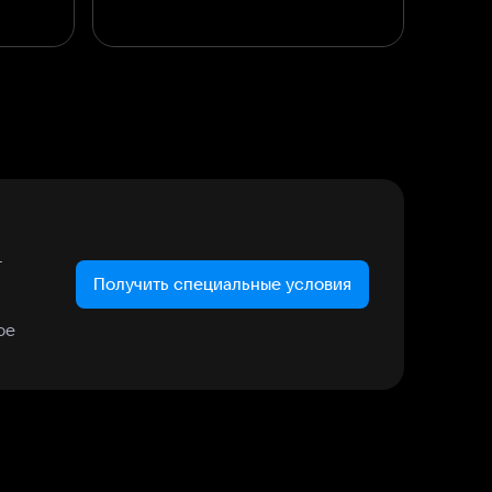
т
Получить специальные условия
ое