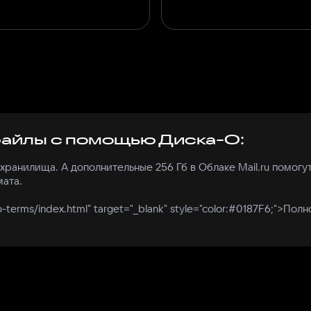
файлы с помощью Диска-О:
ранилища. А дополнительные 256 Гб в Облаке Mail.ru помогу
ата.
ko-terms/index.html" target="_blank" style="color:#0187F6;">Полн