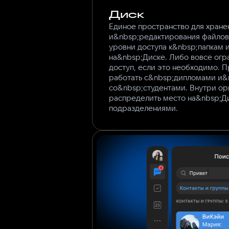
Диск
Единое пространство для хране
и&nbsp;редактирования файлов
уровни доступа к&nbsp;папкам
на&nbsp;Диске. Либо вовсе огр
доступ, если это необходимо. 
работать с&nbsp;дипломами и&
со&nbsp;студентами. Внутри ор
распределить место на&nbsp;Д
подразделениями.