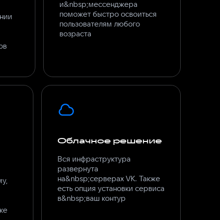
и&nbsp;мессенджера
поможет быстро освоиться
нии
пользователям любого
возраста
ов
Облачное решение
Вся инфраструктура
развернута
на&nbsp;серверах VK. Также
му,
есть опция установки сервиса
в&nbsp;ваш контур
ке