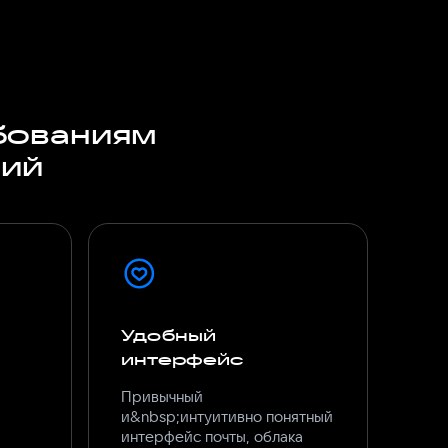
бованиям
ний
Удобный
интерфейс
Привычный
и&nbsp;интуитивно понятный
интерфейс почты, облака