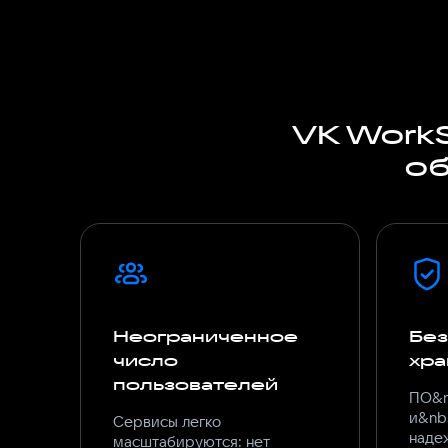
VK Work
об
Неограниченное
Бе
число
хра
пользователей
ПО&n
и&nb
Сервисы легко
наде
масштабируются: нет