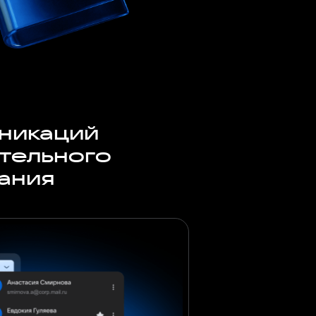
никаций
ительного
ания