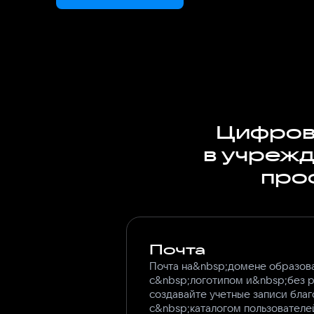
Цифров
в учрежд
про
Почта
Почта на&nbsp;домене образов
с&nbsp;логотипом и&nbsp;без 
создавайте учетные записи бла
с&nbsp;каталогом пользователе