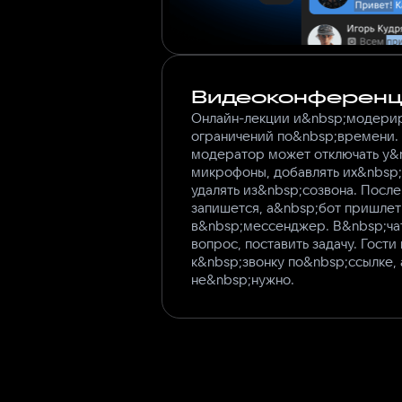
Видеоконференц
Онлайн-лекции и&nbsp;модери
ограничений по&nbsp;времени.
модератор может отключать у&
микрофоны, добавлять их&nbsp;
удалять из&nbsp;созвона. После
запишется, а&nbsp;бот пришлет
в&nbsp;мессенджер. В&nbsp;ча
вопрос, поставить задачу. Гост
к&nbsp;звонку по&nbsp;ссылке,
не&nbsp;нужно.