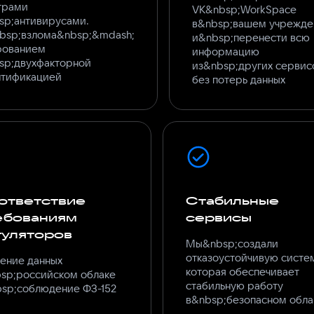
трами
VK&nbsp;WorkSpace
sp;антивирусами.
в&nbsp;вашем учрежде
bsp;взлома&nbsp;&mdash;
и&nbsp;перенести всю
ованием
информацию
sp;двухфакторной
из&nbsp;других сервис
нтификацией
без потерь данных
ответствие
Стабильные
ебованиям
сервисы
гуляторов
Мы&nbsp;создали
отказоустойчивую систе
ение данных
которая обеспечивает
sp;российском облаке
стабильную работу
sp;соблюдение ФЗ-152
в&nbsp;безопасном обла