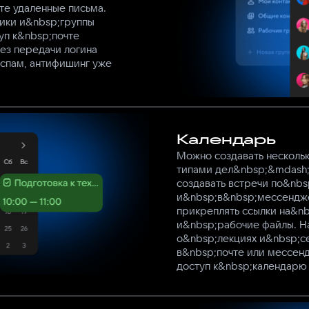
те удаленные письма.
ики и&nbsp;группы
уп к&nbsp;почте
ез передачи логина
испам, антифишинг уже
Календарь
Можно создавать несколь
типами дел&nbsp;&mdash;
создавать встречи по&nbs
и&nbsp;в&nbsp;мессендже
прикреплять ссылки на&nb
и&nbsp;рабочие файлы. Н
о&nbsp;лекциях и&nbsp;се
в&nbsp;почте или мессен
доступ к&nbsp;календарю