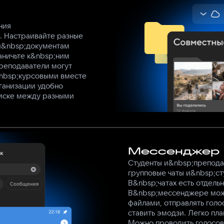
ния
. Настраивайте разные
 и&nbsp;документам
аничьте к&nbsp;ним
Преподаватели могут
nbsp;курсовыми вместе
ганизации удобно
иске между разными
Мессенджер
Студенты и&nbsp;препода
групповые чаты и&nbsp;ст
В&nbsp;чатах есть отдель
В&nbsp;мессенджере мож
файлами, отправлять голо
ставить эмодзи. Легко пл
Можно проводить голосова