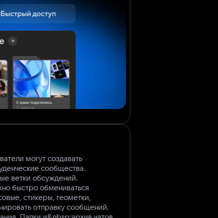
ватели могут создавать
уденческие сообщества.
ные ветки обсуждений.
но быстро обмениваться
совые, стикеры, геометки,
анировать отправку сообщений.
ния. Папки и&nbsp;архив чатов