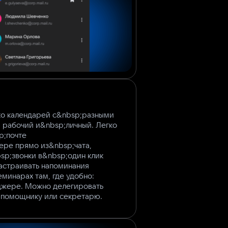
ко календарей с&nbsp;разными
 рабочий и&nbsp;личный. Легко
p;почте
ре прямо из&nbsp;чата,
sp;звонки в&nbsp;один клик
астраивать напоминания
минарах там, где удобно:
джере. Можно делегировать
 помощнику или секретарю.