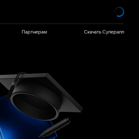
Партнерам
Скачать Суперапп
елей
 продают
я VK WorkSpace
йствия
я команд на
ность
дуктов