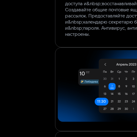
доступа и&nbsp;восстанавливай
Создавайте общие почтовые ящ
рассылок. Предоставляйте дост
и&nbsp;календарю секретарю б
и&nbsp;пароля. Антивирус, ант
настроены.