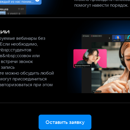
помогут навести порядок.
ии
руемые вебинары без
 Если необходимо,
nbsp;студентов
в&nbsp;созвон или
 встречи звонок
 запись
те можно обсудить любой
и могут присоединиться
 авторизоваться при этом
Оставить заявку