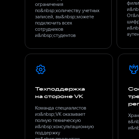
филь
ограничения
и&nb
по&nbsp;количеству учетных
От&n
записей, вы&nbsp;можете
шифр
подключить всех
и&nb
сотрудников
ауте
и&nbsp;студентов
Техподдержка
Со
на стороне VK
тр
ре
Команда специалистов
из&nbsp;VK оказывает
Хран
полную техническую
в&nb
и&nbsp;консультационную
и&nb
поддержку
по&nbsp;продуктам