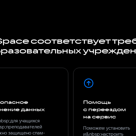
Space соответствует тре
разовательных учрежде
зопасное
Помощь
нение данных
с переездом
на сервис
bsp;для учащихся
sp;преподавателей
Поможем установить
жно защищено спам-
и&nbsp;настроить