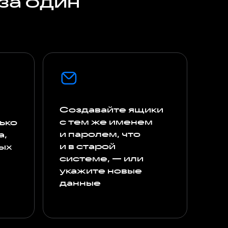
за один
Создавайте ящики
с тем же именем
ько
и паролем, что
а,
и в старой
ных
системе, — или
укажите новые
данные