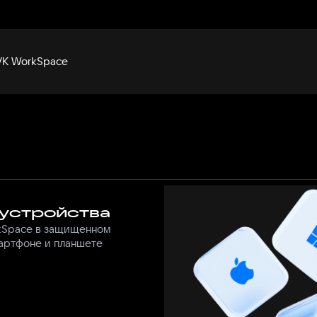
 VK WorkSpace
 устройства
kSpace в защищенном
артфоне и планшете