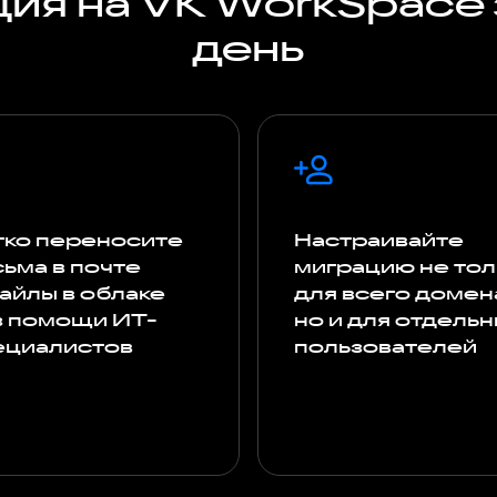
ия на VK WorkSpace 
день
гко переносите
Настраивайте
ьма в почте
миграцию не тол
айлы в облаке
для всего домен
з помощи ИТ-
но и для отдель
ециалистов
пользователей