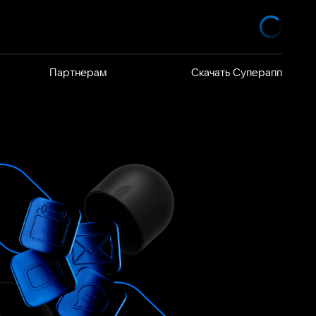
Партнерам
Скачать Суперапп
елей
 продают
я VK WorkSpace
йствия
я команд на
ность
дуктов