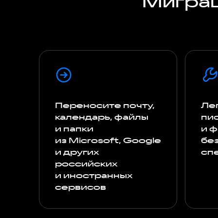
Миграц
Переносите почту,
Ле
календарь, файлы
пис
и папки
и ф
из Microsoft, Google
бе
и других
сп
российских
и иностранных
сервисов