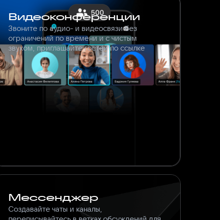
Видеоконференции
Звоните по аудио- и видеосвязи без
ограничений по времени и с чистым
звуком, приглашайте гостей по ссылке
Мессенджер
Создавайте чаты и каналы,
переписывайтесь в ветках обсуждений для