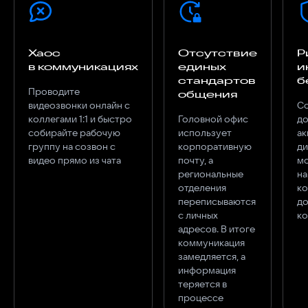
Хаос
Отсутствие
Р
в коммуникациях
единых
и
стандартов
б
Проводите
общения
видеозвонки онлайн с
Со
коллегами 1:1 и быстро
Головной офис
до
собирайте рабочую
использует
ак
группу на созвон с
корпоративную
ди
видео прямо из чата
почту, а
мо
региональные
на
отделения
к
переписываются
до
с личных
к
адресов. В итоге
коммуникация
замедляется, а
информация
теряется в
процессе