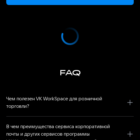
FAQ
Чем полезен VK WorkSpace для розничной
торговли?
Платформу VK&nbsp;WorkSpace можно использовать
как&nbsp;ритейл-сервис для&nbsp;деловой переписки
В чем преимущества сервиса корпоративной
с&nbsp;контрагентами и&nbsp;партнерами, программу
почты и других сервисов программы
для&nbsp;автоматизации торговли по&nbsp;почте,