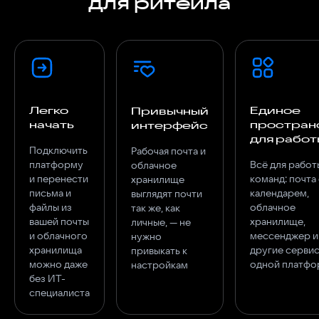
для ритейла
Легко
Единое
Привычный
начать
простран
интерфейс
для работ
Подключить
Рабочая почта и
платформу
Всё для работ
облачное
и перенести
команд: почта
хранилище
письма и
календарем,
выглядят почти
файлы из
облачное
так же, как
вашей почты
хранилище,
личные, — не
и облачного
мессенджер и
нужно
хранилища
другие сервис
привыкать к
можно даже
одной платфо
настройкам
без ИТ-
специалиста