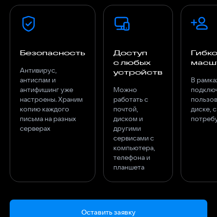
Безопасность
Доступ
Гибк
с любых
масш
Антивирус,
устройств
антиспам и
В рамка
антифишинг уже
Можно
подключ
настроены. Храним
работать с
пользов
копию каждого
почтой,
диске, 
письма на разных
диском и
потреб
серверах
другими
сервисами с
компьютера,
телефона и
планшета
Оставить заявку