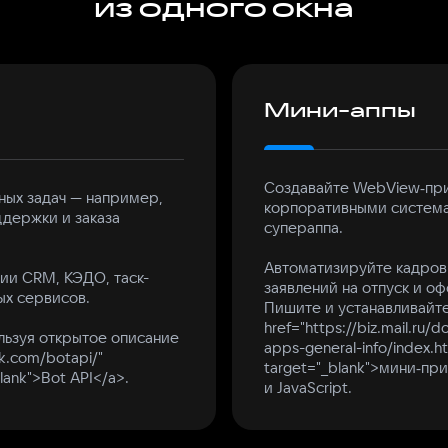
из одного окна
Мини-аппы
Создавайте WebView‑при
ных задач — например,
корпоративными система
ддержки и заказа
супераппа.
Автоматизируйте кадров
ии CRM, КЭДО, таск-
заявлений на отпуск и о
ых сервисов.
Пишите и устанавливайт
href="https://biz.mail.ru/
льзуя открытое описание
apps-general-info/index.ht
k.com/botapi/"
target="_blank">мини‑п
blank">Bot API</a>.
и JavaScript.