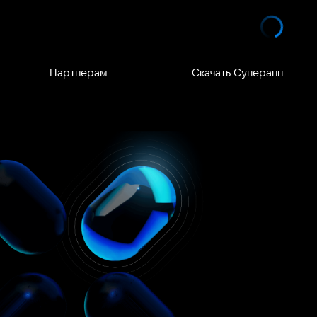
Партнерам
Скачать Суперапп
елей
 продают
я VK WorkSpace
йствия
я команд на
ность
дуктов