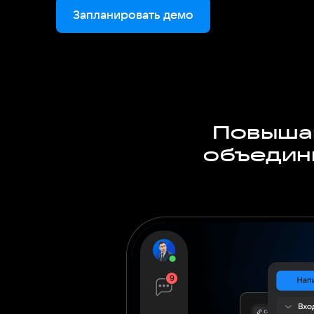
Запланировать демо
Повышай
объедин