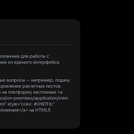
ложения для работы с
ми из единого интерфейса
ые вопросы — например, подачу
формление расчетных листов.
е на платформу кастомные <a
docs/on-premises/application/mini-
ml" style="color: #0187F6;"
риложения</a> на HTML5