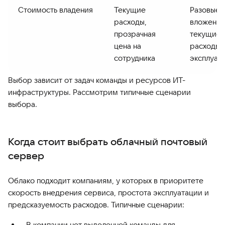
Стоимость владения
Текущие
Разовые
расходы,
вложения
прозрачная
текущие
цена на
расходы 
сотрудника
эксплуат
Выбор зависит от задач команды и ресурсов ИТ-
инфраструктуры. Рассмотрим типичные сценарии
выбора.
Когда стоит выбрать облачный почтовый
сервер
Облако подходит компаниям, у которых в приоритете
скорость внедрения сервиса, простота эксплуатации и
предсказуемость расходов. Типичные сценарии:
В компании нет выделенной команды для