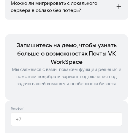
DKIM, DMARC, репутация IP-адреса и домена,
Можно ли мигрировать с локального
домен, управление доступами и интеграция с
антиспам-политики на принимающей стороне. В
сервера в облако без потерь?
системами безопасности.
облачном сервисе большую часть этих настроек
обеспечивает поставщик. При локальной почте задача
Да. Многие корпоративные почтовые сервисы,
полностью на ИТ-команде.
например, Почта VK WorkSpace, поддерживают
массовую миграцию из Microsoft Exchange и других
почтовых серверов. Переносятся ящики, папки,
Запишитесь на демо, чтобы узнать
контакты, календари. Сроки зависят от объема данных и
пропускной способности каналов.
больше о возможностях Почты VK
WorkSpace
Мы свяжемся с вами, покажем функции решения и
поможем подобрать вариант подключения под
задачи вашей команды и особенности бизнеса
Телефон*