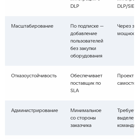
DLP
DLP/SIEM
Масштабирование
По подписке —
Через зак
добавление
мощност
пользователей
без закупки
оборудования
Отказоустойчивость
Обеспечивает
Проектир
поставщик по
самостоя
SLA
Администрирование
Минимальное
Требует
со стороны
выделенн
заказчика
команды