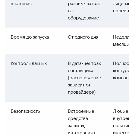
вложения
разовых затрат
лицензии
на
проектир
оборудование
Время до запуска
От одного дня
Недели 
месяцы
Контроль данных
В дата-центрах
Полность
поставщика
контуре
(расположение
компании
зависит от
провайдера)
Безопасность
Встроенные
Любые
средства
внутренн
защиты,
политики,
интеграция с
интеграц