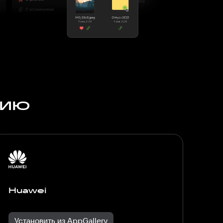
сию
Huawei
Установить из AppGallery