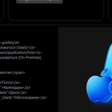
r-guides/vk-
льзоваться (SaaS)</a>
ses/application/how-to-
льзоваться (On-Premise)
рвисов</span>
k">Почта</a>
ank">Календарь</a>
_blank">Диск</a>
t="_blank">Мессенджер</a>