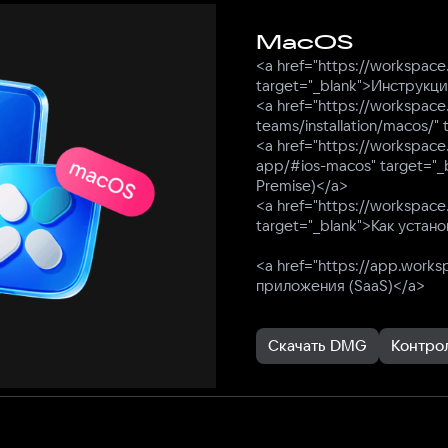
MacOS
<a href="https://workspace
target="_blank">Инструкц
<a href="https://workspace
teams/installation/macos/"
<a href="https://workspace.
app/#ios-macos" target="
Premise)</a>
<a href="https://workspace
target="_blank">Как устан
<a href="https://app.work
приложения (SaaS)</a>
Скачать DMG
Контро