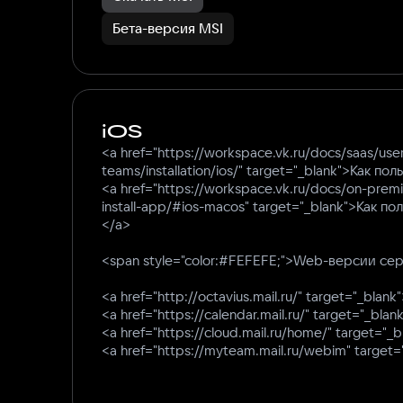
Бета-версия MSI
iOS
<a href="https://workspace.vk.ru/docs/saas/use
teams/installation/ios/" target="_blank">Как по
<a href="https://workspace.vk.ru/docs/on-premi
install-app/#ios-macos" target="_blank">Как по
</a>
<span style="color:#FEFEFE;">Web-версии се
<a href="http://octavius.mail.ru/" target="_blan
<a href="https://calendar.mail.ru/" target="_bl
<a href="https://cloud.mail.ru/home/" target="
<a href="https://myteam.mail.ru/webim" targe