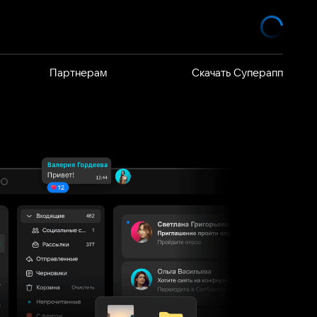
Партнерам
Скачать Суперапп
елей
 продают
я VK WorkSpace
йствия
я команд на
ность
дуктов