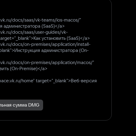
.vk.ru/docs/saas/vk-teams/ios-macos/"
ия администратора (SaaS)</a>
.vk.ru/docs/saas/user-guides/vk-
 target="_blank">Как установить (SaaS)</a>
vk.ru/docs/on-premises/application/install-
_blank">Инструкция администратора (On-
.vk.ru/docs/on-premises/application/macos/"
овить (On-Premise)</a>
space.vk.ru/home" target="_blank">Веб-версия
льная сумма DMG