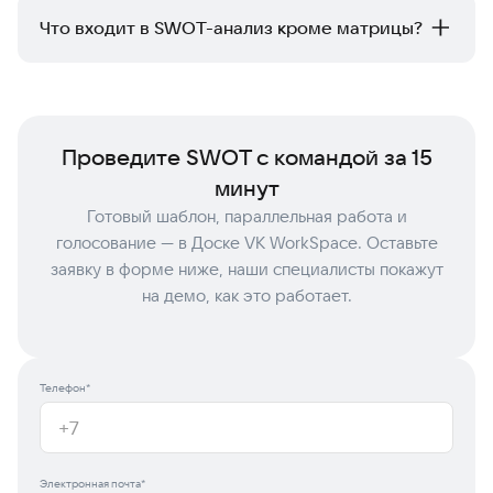
параллельно работает в общей онлайн-доске, никто не
Что входит в SWOT-анализ кроме матрицы?
доминирует в обсуждении, результат сразу
зафиксирован. В Доске VK WorkSpace SWOT-сессия
Полноценный SWOT включает три части: подготовку
проходит так же быстро, как офлайн с маркерами и
(сбор данных, формулирование вопроса), саму матрицу
стикерами — а итоговая матрица не теряется.
и блок выводов с действиями по парам S+O, S+T, W+O,
W+T. Без последней части инструмент теряет смысл.
Проведите SWOT с командой за 15
минут
Готовый шаблон, параллельная работа и
голосование — в Доске VK WorkSpace. Оставьте
заявку в форме ниже, наши специалисты покажут
на демо, как это работает.
Телефон*
Электронная почта*