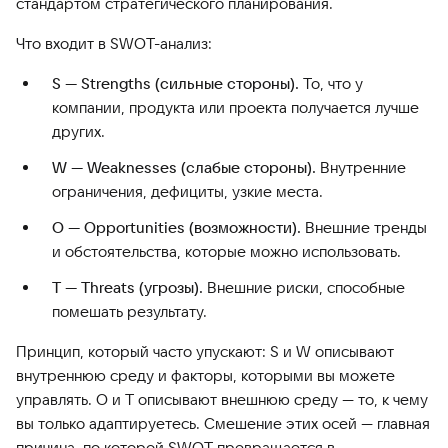
стандартом стратегического планирования.
Что входит в SWOT-анализ:
S — Strengths (сильные стороны).
То, что у
компании, продукта или проекта получается лучше
других.
W — Weaknesses (слабые стороны).
Внутренние
ограничения, дефициты, узкие места.
O — Opportunities (возможности).
Внешние тренды
и обстоятельства, которые можно использовать.
T — Threats (угрозы).
Внешние риски, способные
помешать результату.
Принцип, который часто упускают: S и W описывают
внутреннюю среду и факторы, которыми вы можете
управлять. O и T описывают внешнюю среду — то, к чему
вы только адаптируетесь. Смешение этих осей — главная
причина, по которой SWOT превращается в