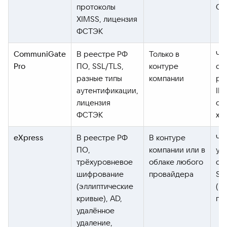
протоколы
CR
XIMSS, лицензия
ФСТЭК
CommuniGate
В реестре РФ
Только в
Чат
Pro
ПО, SSL/TLS,
контуре
со
разные типы
компании
ре
аутентификации,
IP
лицензия
об
ФСТЭК
хр
eXpress
В реестре РФ
В контуре
Чат
ПО,
компании или в
уча
трёхуровневое
облаке любого
об
шифрование
провайдера
Sm
(эллиптические
(м
кривые), AD,
пр
удалённое
удаление,