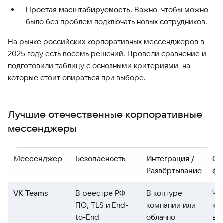
Простая масштабируемость.
Важно, чтобы можно
было без проблем подключать новых сотрудников.
На рынке российских корпоративных мессенджеров в
2025 году есть восемь решений. Провели сравнение и
подготовили таблицу с основными критериями, на
которые стоит опираться при выборе.
Лучшие отечественные корпоративные
мессенджеры
Мессенджер
Безопасность
Интеграция /
Ос
Развёртывание
фу
VK Teams
В реестре РФ
В контуре
Чат
ПО, TLS и End-
компании или
ка
to-End
облачно
ви