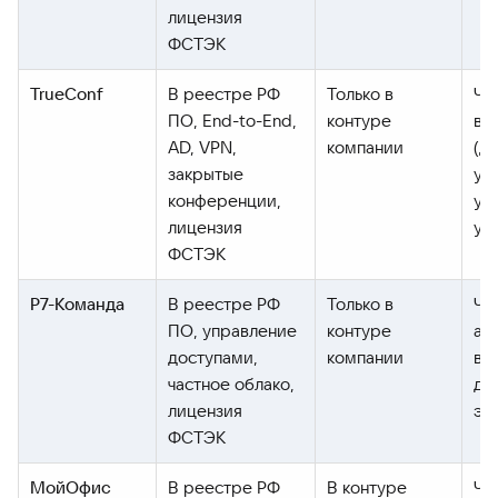
лицензия
ФСТЭК
TrueConf
В реестре РФ
Только в
Ча
ПО, End-to-End,
контуре
ви
AD, VPN,
компании
(д
закрытые
уча
конференции,
уд
лицензия
уп
ФСТЭК
Р7-Команда
В реестре РФ
Только в
Чат
ПО, управление
контуре
ау
доступами,
компании
ви
частное облако,
де
лицензия
эк
ФСТЭК
МойОфис
В реестре РФ
В контуре
Ча