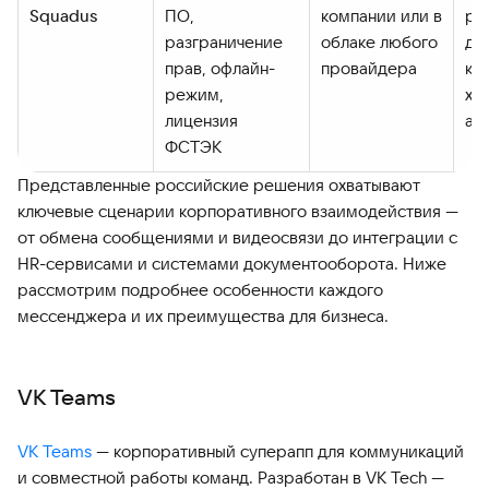
Squadus
ПО,
компании или в
ре
разграничение
облаке любого
до
прав, офлайн-
провайдера
ко
режим,
хр
лицензия
ад
ФСТЭК
Представленные российские решения охватывают
ключевые сценарии корпоративного взаимодействия —
от обмена сообщениями и видеосвязи до интеграции с
HR-сервисами и системами документооборота. Ниже
рассмотрим подробнее особенности каждого
мессенджера и их преимущества для бизнеса.
VK Teams
VK Teams
— корпоративный суперапп для коммуникаций
и совместной работы команд. Разработан в VK Tech —