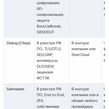
шифрование,
100
AD-
бо
синхронизация,
та
защита
Root/Jailbreak,
SIEM/DLP
Dialog (Сбер)
В реестре РФ
В контуре
Ча
ПО, TLS/DTLS,
компании или
фа
AD/LDAP,
SberCloud
ви
антивирусы,
бо
DLP/SIEM,
лицензия
ФСТЭК
Samoware
В реестре РФ
В контуре
Чат
ПО, End-to-End,
компании или в
ка
2FA,
облаке любого
ко
собственные
провайдера
ин