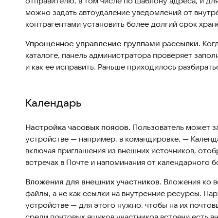
отправителю, в том числе по шаблону адреса, и дл
можно задать автоудаление уведомлений от внутре
контрагентами установить более долгий срок хран
Упрощенное управление группами рассылки.
Когд
каталоге, панель администратора проверяет заполн
и как ее исправить. Раньше приходилось разбирать
Календарь
Настройка часовых поясов.
Пользователь может за
устройстве — например, в командировке, — Календ
включая приглашения из внешних источников, ото
встречах в Почте и напоминания от календарного 
Вложения для внешних участников.
Вложения ко в
файлы, а не как ссылки на внутренние ресурсы. Па
устройстве — для этого нужно, чтобы на их почтов
среди почтовых ящиков участников встречи есть в