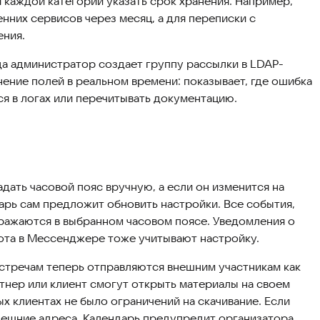
я каждой категории указать срок хранения. Например,
нних сервисов через месяц, а для переписки с
ения.
а администратор создает группу рассылки в LDAP-
ение полей в реальном времени: показывает, где ошибка
ся в логах или перечитывать документацию.
дать часовой пояс вручную, а если он изменится на
арь сам предложит обновить настройки. Все события,
бражаются в выбранном часовом поясе. Уведомления о
бота в Мессенджере тоже учитывают настройку.
стречам теперь отправляются внешним участникам как
ртнер или клиент смогут открыть материалы на своем
ых клиентах не было ограничений на скачивание. Если
нешние адреса, Календарь предупредит организатора,