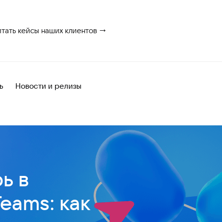
итать кейсы наших клиентов →
ь
Новости и релизы
ь в
eams: как