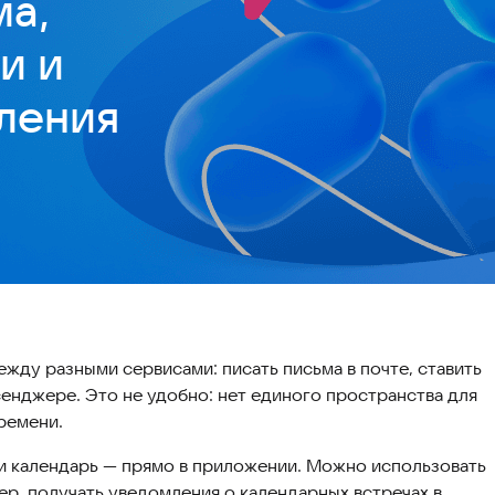
ма,
и и
ления
ду разными сервисами: писать письма в почте, ставить
сенджере. Это не удобно: нет единого пространства для
ремени.
 и календарь — прямо в приложении. Можно использовать
р, получать уведомления о календарных встречах в