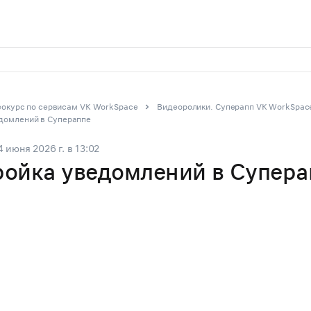
окурс по сервисам VK WorkSpace
Видеоролики. Суперапп VK WorkSpac
домлений в Супераппе
4 июня 2026 г.
в
13:02
ройка уведомлений в Супера