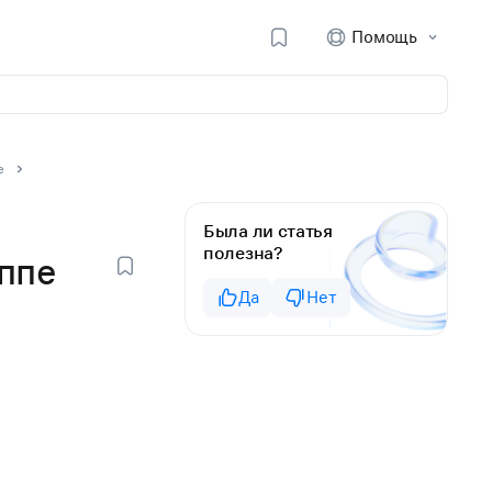
Помощь
e
Была ли статья
полезна?
ппе
Да
Нет