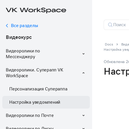
Все разделы
Видеокурс
Docs
Виде
Настройка уве
Видеоролики по
Мессенджеру
Обновлена
2
Наст
Видеоролики. Суперапп VK
WorkSpace
Персонализация Супераппа
Настройка уведомлений
Видеоролики по Почте
Видеоролики по Диску