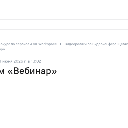
окурс по сервисам VK WorkSpace
Видеоролики по Видеоконференцсвя
ар»
4 июня 2026 г.
в
13:02
м «Вебинар»