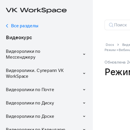
Все разделы
Видеокурс
Docs
Виде
Режим «Вебин
Видеоролики по
Мессенджеру
Обновлена
2
Режи
Видеоролики. Суперапп VK
WorkSpace
Видеоролики по Почте
Видеоролики по Диску
Видеоролики по Доске
Видеоролики по Календарю