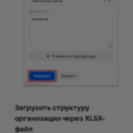
Загрузить структуру
организации через XLSX-
файл