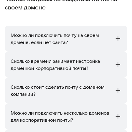
своем домене
Можно ли подключить почту на своем
домене, если нет сайта?
Да, вы можете использовать бесплатный домен,
который предоставляет платформа VK WorkSpace. Ваш
Сколько времени занимает настройка
домен будет иметь вид <название>.bizml.ru, а адреса
доменной корпоративной почты?
сотрудников — ivanov@<название>.bizml.ru.
Проверка MX-записи занимает несколько часов. По
завершении проверки вам на email будет отправлено
Сколько стоит сделать почту с доменом
письмо с результатами. После этого можно будет
компании?
полноценно пользоваться всеми функциями
корпоративной почты VK WorkSpace.
Платформа VK WorkSpace предлагает три
тарифа
.
Можно ли подключить несколько доменов
«Базовый» — для небольших команд с основными
для корпоративной почты?
инструментами для работы и совместного доступа
из единого Супераппа. Стоимость: при помесячной
В VK WorkSpace на одну учетную запись можно