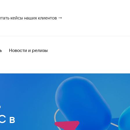
итать кейсы наших клиентов →
ь
Новости и релизы
ь
С в