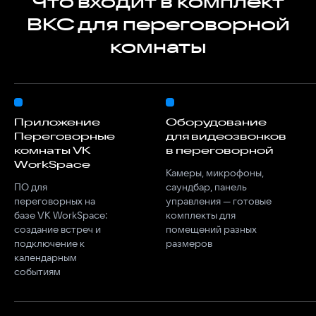
Что входит в комплект
ВКС для переговорной
комнаты
Приложение
Оборудование
Переговорные
для видеозвонков
комнаты VK
в переговорной
WorkSpace
Камеры, микрофоны,
ПО для
саундбар, панель
переговорных на
управления — готовые
базе VK WorkSpace:
комплекты для
создание встреч и
помещений разных
подключение к
календарным