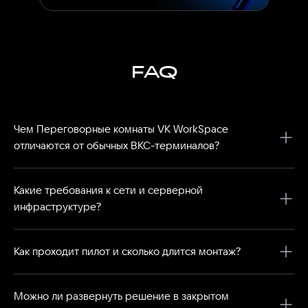
FAQ
Чем Переговорные комнаты VK WorkSpace
отличаются от обычных ВКС-терминалов?
Переговорные комнаты VK WorkSpace — это не только
просто комплект ВКС-оборудования для переговорных:
Какие требования к сети и серверной
решение включает в себя приложение для переговорных,
инфраструктуре?
позволяющее проводить конференции, поддерживает
интеграцию с корпоративным календарем для
Детали описаны в <a href="/docs/on-premises/vk-
бронирования переговорных комнат. Все работает из
teams/communication-channels/index.html" tarhet="_blank"
Как проходит пилот и сколько длится монтаж?
единого интерфейса.
Пилот проходит в формате «под ключ»: эксперты VK Tech
привозят оборудование, устанавливают, настраивают ПО и
Можно ли развернуть решение в закрытом