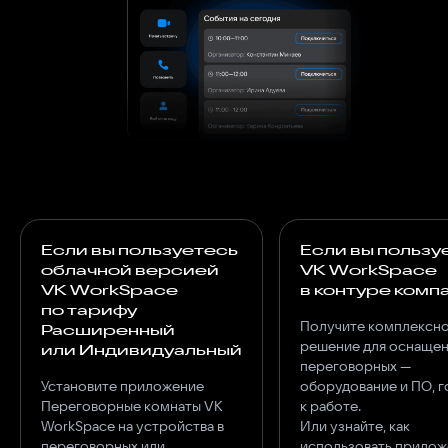
Если вы пользуетесь
Если вы пользу
облачной версией
VK WorkSpace
VK WorkSpace
в контуре комп
по тарифу
Получите комплексн
Расширенный
решение для оснаще
или Индивидуальный
переговорных —
Установите приложение
оборудование и ПО, 
Переговорные комнаты VK
к работе.
WorkSpace на устройства в
Или узнайте, как
переговорных или
использовать прилож