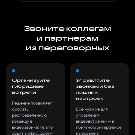
Звоните коллегам
и партнерам
из переговорных
Организуйте
Управляйте
гибридные
звонками без
встречи
лишних
настроек
Решение позволяет
собрать
Все нужное для
распределенную
управления
команду в
видеовстречей — в
видеозвонке: те, кто
понятном интерфейсе
ходят в офис, смогут
на экране в