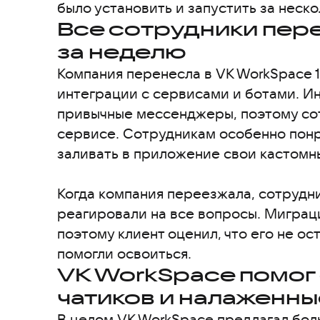
было установить и запустить за неско
Все сотрудники пер
за неделю
Компания перенесла в VK WorkSpace 1
интеграции с сервисами и ботами. 
привычные мессенджеры, поэтому сот
сервисе. Сотрудникам особенно понр
заливать в приложение свои кастомн
Когда компания переезжала, сотрудни
реагировали на все вопросы. Миграц
поэтому клиент оценил, что его не ос
помогли освоиться.
VK WorkSpace помог 
чатиков и налаженн
В целом VK WorkSpace предлагал бо