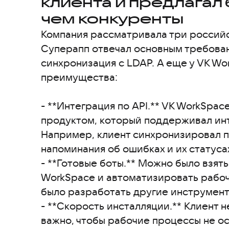
клиента и предлагал
чем конкуренты
Компания рассматривала три российс
Суперапп отвечал основным требован
синхронизация с LDAP. А еще у VK W
преимущества:
- **Интеграция по API.** VK WorkSpa
продуктом, который поддерживал ин
Например, клиент синхронизировал 
напоминания об ошибках и их статус
- **Готовые боты.** Можно было взят
WorkSpace и автоматизировать рабоч
было разработать другие инструмент
- **Скорость инсталляции.** Клиент н
важно, чтобы рабочие процессы не о