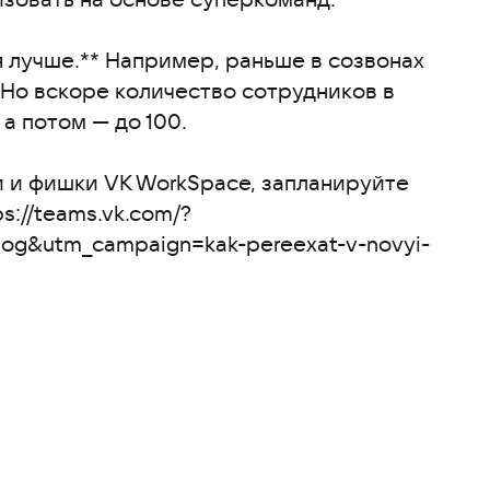
 лучше.** Например, раньше в созвонах
. Но вскоре количество сотрудников в
а потом — до 100.
 и фишки VK WorkSpace, запланируйте
s://teams.vk.com/?
og&utm_campaign=kak-pereexat-v-novyi-