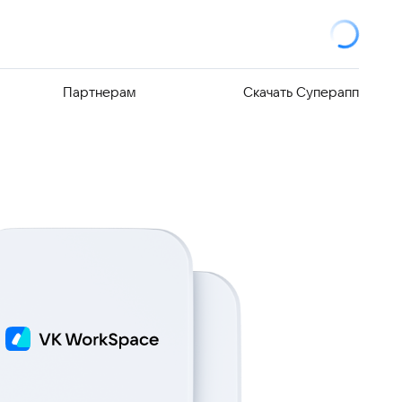
Партнерам
Скачать Суперапп
елей
 продают
я VK WorkSpace
йствия
я команд на
ность
дуктов