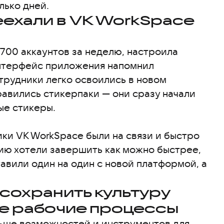
лько дней.
еехали в VK WorkSpace
700 аккаунтов за неделю, настроила
Интерфейс приложения напомнил
рудники легко освоились в новом
авились стикерпаки — они сразу начали
ые стикеры.
ки VK WorkSpace были на связи и быстро
ию хотели завершить как можно быстрее,
тавили один на один с новой платформой, а
сохранить культуру
ые рабочие процессы
льше возможностей и инструментов для