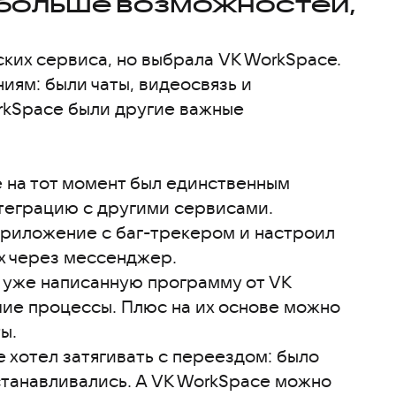
 больше возможностей,
ких сервиса, но выбрала VK WorkSpace.
иям: были чаты, видеосвязь и
orkSpace были другие важные
ce на тот момент был единственным
теграцию с другими сервисами.
приложение с баг-трекером и настроил
ах через мессенджер.
ь уже написанную программу от VK
ие процессы. Плюс на их основе можно
ы.
е хотел затягивать с переездом: было
станавливались. А VK WorkSpace можно