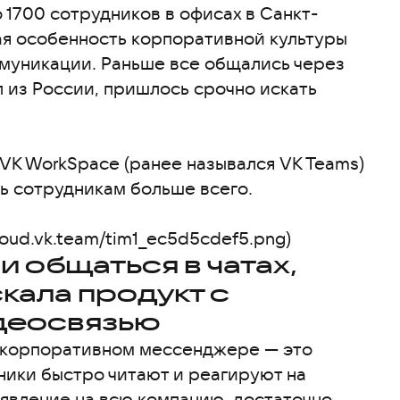
1700 сотрудников в офисах в Санкт-
ая особенность корпоративной культуры
муникации. Раньше все общались через
л из России, пришлось срочно искать
VK WorkSpace (ранее назывался VK Teams)
ь сотрудникам больше всего.
loud.vk.team/tim1_ec5d5cdef5.png)
 общаться в чатах,
кала продукт с
деосвязью
в корпоративном мессенджере — это
ники быстро читают и реагируют на
ъявление на всю компанию, достаточно