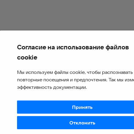
Согласие на использование файлов
cookie
Мы используем файлы cookie, чтобы распознавать
повторные посещения и предпочтения. Так мы из
эффективность документации.
Принять
Отклонить