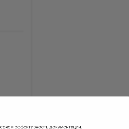
раузера.
меряем эффективность документации.