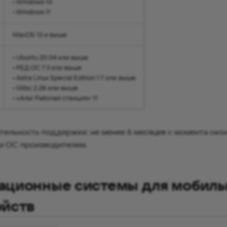
• Windows 10
• Windows 11
MacOS 12 и выше
• Ubuntu 20.04 или выше
• РЕД ОС 7.3 или выше
• Astra Linux Special Edition 1.7 или выше
• Glibc 2.28 или выше
• «Альт Рабочая станция» 11
ельность поддержки: не менее 6 месяцев с момента око
и ОС производителем.
ационные системы для мобиль
ойств