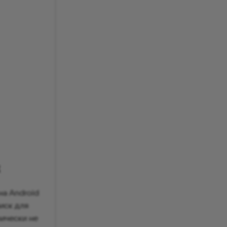
х
на Android
риск для
рически не