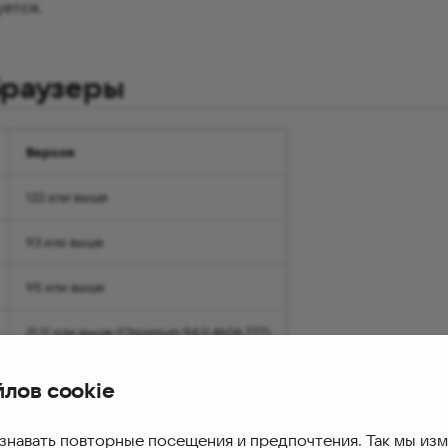
ется.
браузеры
Версия
122 или выше
93 или выше
95 или выше
21.11 или выше (Chromium 94.0.4606.777)
йлов cookie
ельность поддержки: 2 года с момента выпуска версии б
знавать повторные посещения и предпочтения. Так мы из