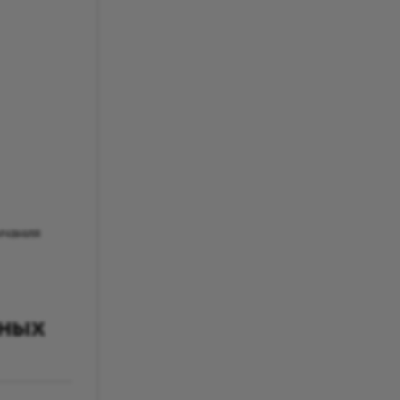
нчания
ных