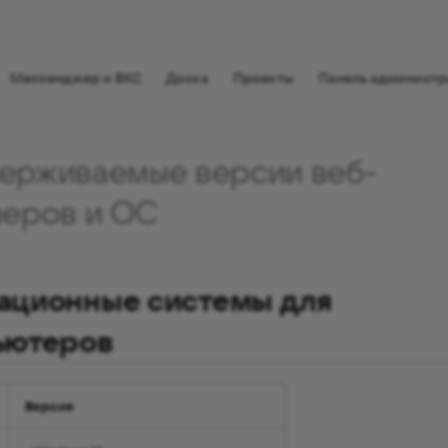
⠀
Мессенджер и ВКС
Доска
Проекты
Панель администр
ерживаемые версии веб-
зеров и ОС
ационные системы для
ьютеров
Версия