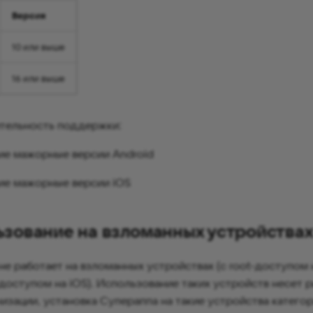
Версия
10 или выше
16 или выше
тельность поддержки:
ие мажорные версии Android
ие мажорные версии iOS
ьзование на взломанных устройства
не работает на взломанных устройствах (с root-доступом 
k-доступом на iOS). Использование таких устройств несет 
низации, установка Супераппа на такие устройства катего