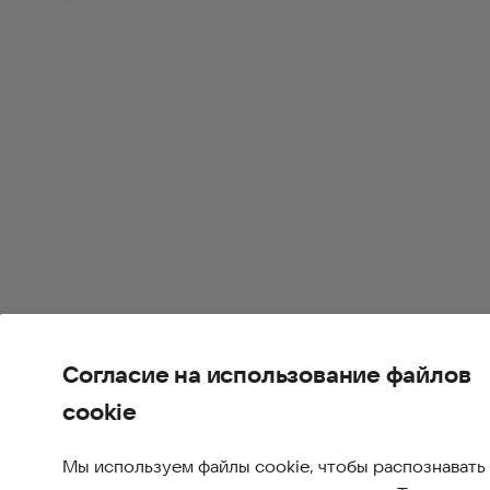
Согласие на использование файлов
cookie
Мы используем файлы cookie, чтобы распознавать