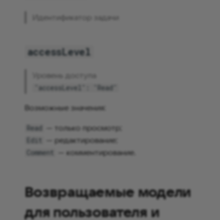
Идентификатор задачи
accessLevel
Уровень доступа
"accessLevel": "Read"
Возможные значения:
— только просмотр;
Read
— редактирование;
Edit
— комментирование.
Comment
Возвращаемые модели
для пользователя и