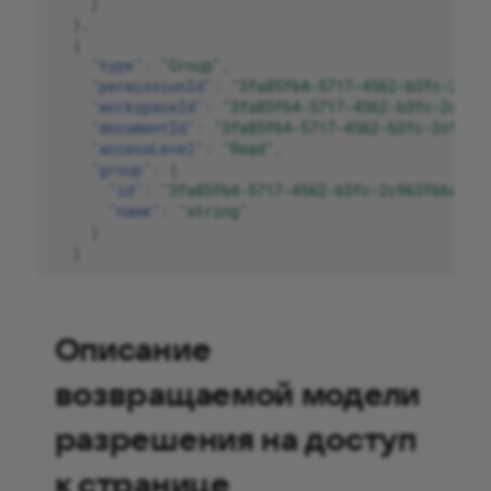
}
},
{
"type"
:
"Group"
,
"permissionId"
:
"3fa85f64-5717-4562-b3fc-2c96
"workspaceId"
:
"3fa85f64-5717-4562-b3fc-2c963
"documentId"
:
"3fa85f64-5717-4562-b3fc-2c963f
"accessLevel"
:
"Read"
,
"group"
:
{
"id"
:
"3fa85f64-5717-4562-b3fc-2c963f66afa6
"name"
:
"string"
}
}
Описание
возвращаемой модели
разрешения на доступ
к странице