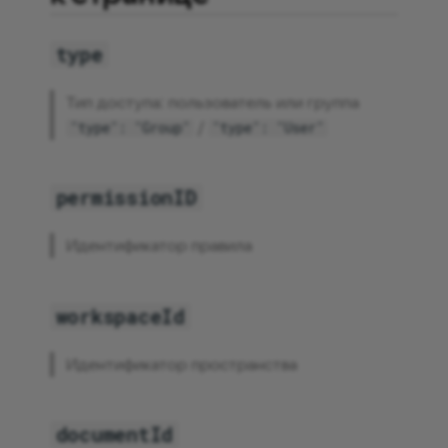
type
Тип доступа: пользователь или группа
/
"type": "Group"
"type": "User"
permissionID
Идентификатор правила
workspaceId
Идентификатор пространства
documentId