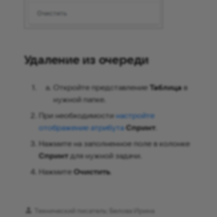
Удаление из очереди
Откройте представление
Таблица
в
нужной папке.
При необходимости
настройте
отображение атрибута
Спринт
.
Нажмите на заполненное поле в колонке
Спринт
для нужной задачи.
Нажмите
Очистить
.
Технический писатель: Белова Ирина