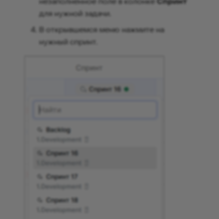
незаполненное поле в колонке
Спринт
для нужной задачи.
В открывшемся меню нажмите на
нужный спринт.