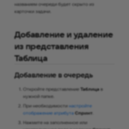
названием очереди будет скрыто из
карточки задачи.
Добавление и удаление
из представления
Таблица
Добавление в очередь
Откройте представление
Таблица
в
нужной папке.
При необходимости
настройте
отображение атрибута
Спринт
.
Нажмите на заполненное или