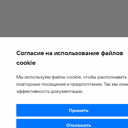
Согласие на использование файлов
cookie
Мы используем файлы cookie, чтобы распознавать
повторные посещения и предпочтения. Так мы из
эффективность документации.
Принять
Отклонить