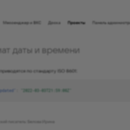
⠀
Мессенджер и ВКС
Доска
Проекты
Панель администр
ат даты и времени
приводятся по стандарту ISO 8601:
pdated"
:
"2022-03-03T21:59:08Z"
кий писатель: Белова Ирина