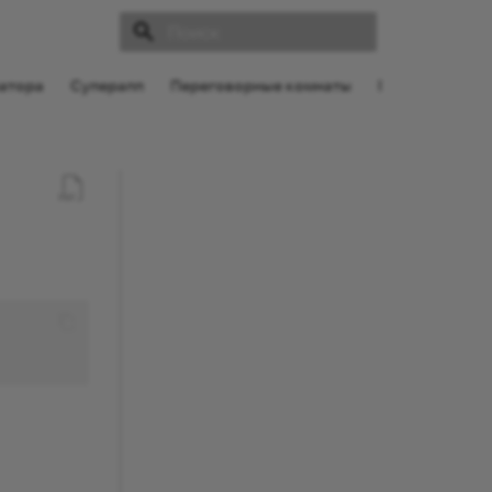
Инициализация поиска
атора
Суперапп
Переговорные комнаты
Поддержка