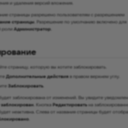
ния и удаления версий вложения.
ние страницы разрешено пользователям с разрешением
ание страницы
. Разрешение по умолчанию включено для
й роли
Администратор
.
ирование
те страницу, которую вы хотите заблокировать.
ите
Дополнительные действия
в правом верхнем углу.
ите
Заблокировать
.
будет заблокирована от изменений. Вы увидите уведомле
 заблокирован
. Кнопка
Редактировать
на заблокированн
будет неактивна. Слева от названия страницы будет отобр
блокировано
.