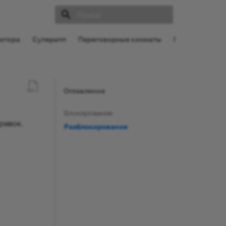
Инициализация поиска
атора
Суперапп
Переговорные комнаты
Поддержка
Оглавление
Блокирование
равок.
Разблокирование