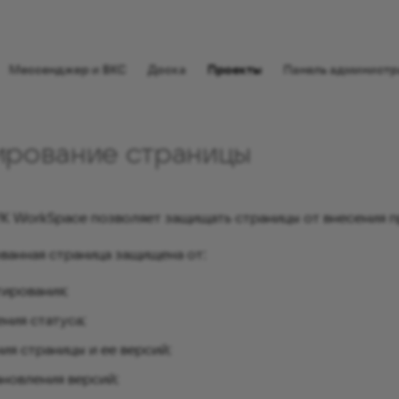
⠀
Мессенджер и ВКС
Доска
Проекты
Панель администр
ирование страницы
K WorkSpace позволяет защищать страницы от внесения п
ванная страница защищена от:
ирования;
ния статуса;
ия страницы и ее версий;
новления версий;