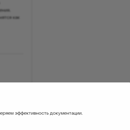
ения.
нятся как
т
тивными.
меряем эффективность документации.