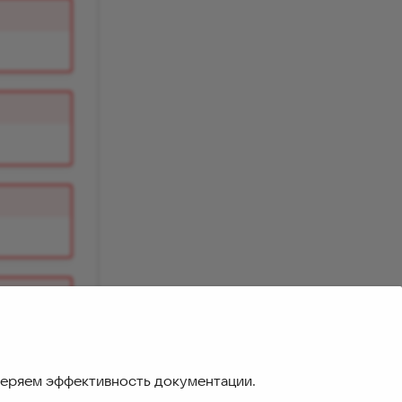
меряем эффективность документации.