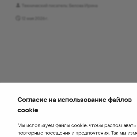
Технический писатель: Белова Ирина
12 мая 2026 г.
Согласие на использование файлов
cookie
Мы используем файлы cookie, чтобы распознавать
повторные посещения и предпочтения. Так мы из