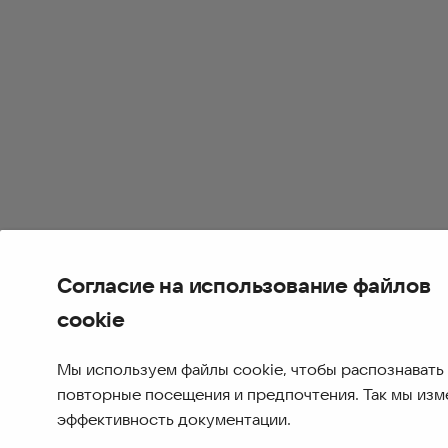
Согласие на использование файлов
cookie
Мы используем файлы cookie, чтобы распознавать
повторные посещения и предпочтения. Так мы из
эффективность документации.