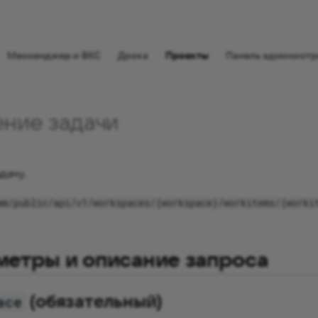
⠀
Мессенджер и ВКС
Доска
Проекты
Панель администр
ение задачи
дачу.
wm/public/api/v1/workspaces/{workspace}/workitems/{worki
метры и описание запроса
(обязательный)
ace