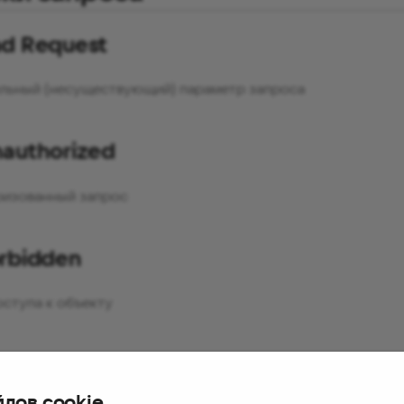
d Request
льный (несуществующий) параметр запроса
authorized
ризованный запрос
rbidden
оступа к объекту
rver Error
йлов cookie