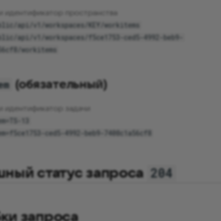
и идентификатор пространства
blic/api/v1/workspaces/KEY/workitems
blic/api/v1/workspaces/f5ce1753-ced5-4992-beb9-
56cf8/workitems
(обязательный)
em
и идентификатор задачи
em=TS-13
em=f5ce1753-ced5-4992-beb9-7408c1a56cf8
шный статус запроса
204
ки запроса