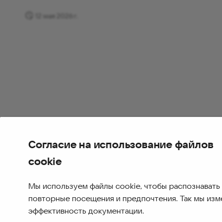
12 мая 2026 г.
Согласие на использование файлов
cookie
Мы используем файлы cookie, чтобы распознавать
повторные посещения и предпочтения. Так мы из
эффективность документации.