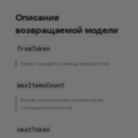
Описание
возвращаемой модели
fromToken
Токен текущей страницы результатов
maxItemsCount
Кол-во запрошенных элементов на
странице результатов
nextToken