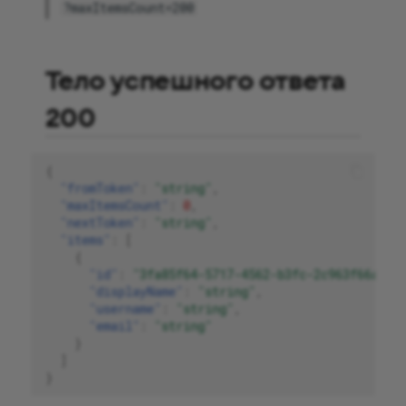
?maxItemsCount=200
Тело успешного ответа
200
{
"fromToken"
:
"string"
,
"maxItemsCount"
:
0
,
"nextToken"
:
"string"
,
"items"
:
[
{
"id"
:
"3fa85f64-5717-4562-b3fc-2c963f66afa6
"displayName"
:
"string"
,
"username"
:
"string"
,
"email"
:
"string"
}
]
}