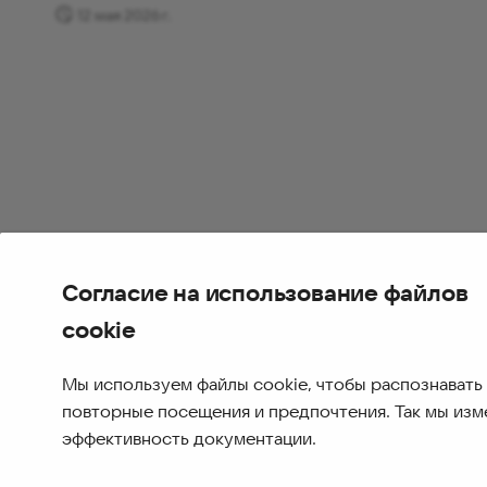
12 мая 2026 г.
Согласие на использование файлов
cookie
Мы используем файлы cookie, чтобы распознавать
повторные посещения и предпочтения. Так мы из
эффективность документации.